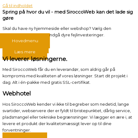
Gå til indholdet
Spring på hvor du vil - med SiroccoWeb kan det lade sig
gøre
Skal du have ny hjemmeside eller webshop? Vælg den
rigtige webløsning og undgå dyre fejlinvesteringer.
Hovedmenu
Kontakt os
Læs mere
Vi leverer løsningerne.
Med SiroccoWeb får du en leverandør, som aldrig går på
kompromis med kvaliteten af vores løsninger. Start dit projekt i
dag. Alt i én-pakke med gratis SSL-certifikat.
Webhotel
Hos SiroccoWeb kender vi ikke til begreber som nedetid, lange
svartider, webservere der er fyldt til bristepunktet, dårlig service,
pladsmangel eller tekniske begrænsninger. Vi lægger en ære i, at
levere et produkt der kvalitetsmæssigt lever op til dine
forventninger.