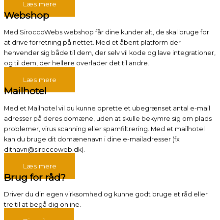
Læs mere
Webshop
Med SiroccoWebs webshop får dine kunder alt, de skal bruge for
at drive forretning på nettet. Med et åbent platform der
henvender sig både til dem, der selv vil kode og lave integrationer,
og til dem, der hellere overlader det til andre.
Læs mere
Mailhotel
Med et Mailhotel vil du kunne oprette et ubegrænset antal e-mail
adresser på deres domæne, uden at skulle bekymre sig om plads
problemer, virus scanning eller spamfiltrering. Med et mailhotel
kan du bruge dit domænenavn i dine e-mailadresser (fx
ditnavn@siroccoweb.dk).
Læs mere
Brug for råd?
Driver du din egen virksomhed og kunne godt bruge et råd eller
tre til at begå dig online.