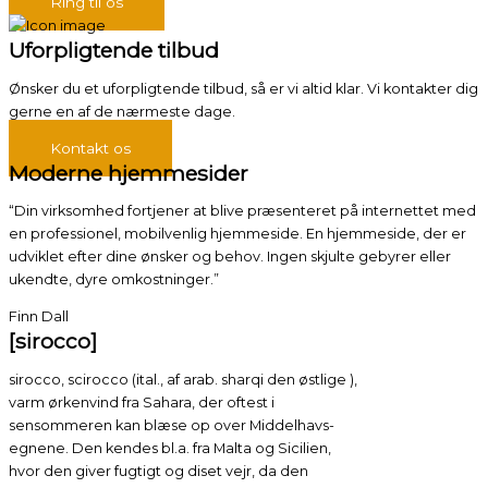
Ring til os
Uforpligtende tilbud
Ønsker du et uforpligtende tilbud, så er vi altid klar. Vi kontakter dig
gerne en af de nærmeste dage.
Kontakt os
Moderne hjemmesider
“Din virksomhed fortjener at blive præsenteret på internettet med
en professionel, mobilvenlig hjemmeside. En hjemmeside, der er
udviklet efter dine ønsker og behov. Ingen skjulte gebyrer eller
ukendte, dyre omkostninger.”
Finn Dall
[sirocco]
sirocco, scirocco (ital., af arab. sharqi den østlige ),
varm ørkenvind fra Sahara, der oftest i
sensommeren kan blæse op over Middelhavs-
egnene. Den kendes bl.a. fra Malta og Sicilien,
hvor den giver fugtigt og diset vejr, da den